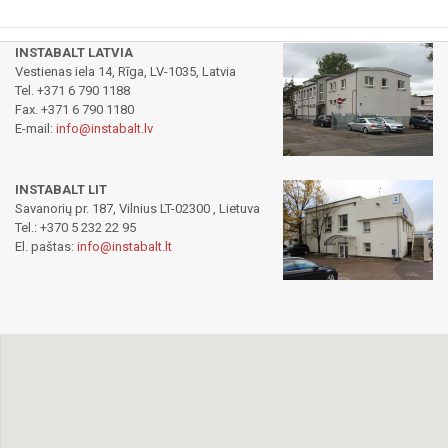
INSTABALT LATVIA
Vestienas iela 14, Rīga, LV-1035, Latvia
Tel. +371 6 790 1188
Fax. +371 6 790 1180
E-mail:
info@instabalt.lv
INSTABALT LIT
Savanorių pr. 187, Vilnius LT-02300 , Lietuva
Tel.: +370 5 232 22 95
El. paštas:
info@instabalt.lt