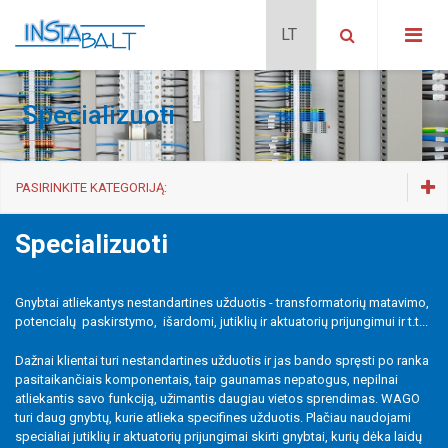
Specializuoti
PASIRINKITE KATEGORIJĄ:
Gnybtai montuojami ant DIN35
Specializuoti
Naujos kartos TopJob S
Kištukinė sistema X COM
Gnybtai atliekantys nestandartines užduotis - transformatorių matavimo,
Pastatams
potencialų paskirstymo, išardomi, jutiklių ir aktuatorių prijungimui ir t.t...
Miniatiūriniai
Didelės kvadratūros
Dažnai klientai turi nestandartines užduotis ir jas bando spręsti po ranka
pasitaikančiais komponentais, taip gaunamas nepatogus, nepilnai
Specializuoti
atliekantis savo funkciją, užimantis daugiau vietos sprendimas. WAGO
Priedai
turi daug gnybtų, kurie atlieka specifines užduotis. Plačiau naudojami
Instaliaciniai
specialiai jutiklių ir aktuatorių prijungimai skirti gnybtai, kurių dėka laidų