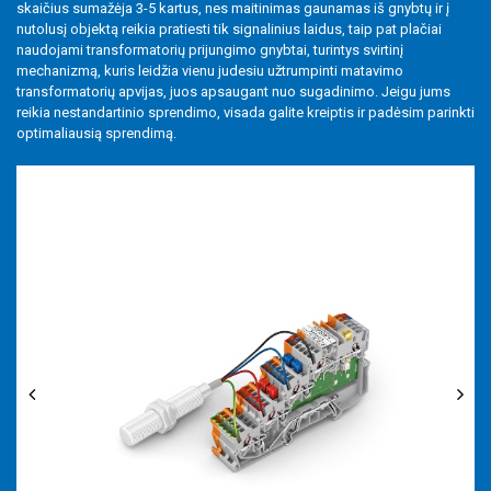
skaičius sumažėja 3-5 kartus, nes maitinimas gaunamas iš gnybtų ir į
Lituojamos ir išardomos jungtys
nutolusį objektą reikia pratiesti tik signalinius laidus, taip pat plačiai
naudojami transformatorių prijungimo gnybtai, turintys svirtinį
Įrankiai
mechanizmą, kuris leidžia vienu judesiu užtrumpinti matavimo
transformatorių apvijas, juos apsaugant nuo sugadinimo. Jeigu jums
Priedai
reikia nestandartinio sprendimo, visada galite kreiptis ir padėsim parinkti
optimaliausią sprendimą.