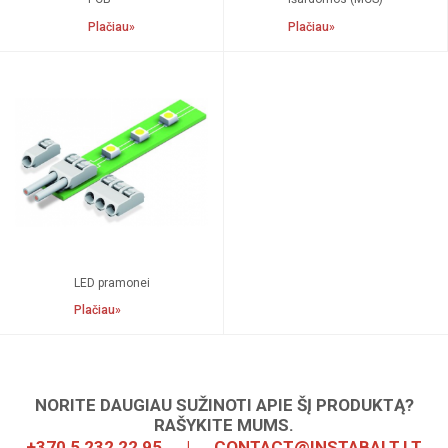
Plačiau»
Plačiau»
LED pramonei
Plačiau»
NORITE DAUGIAU SUŽINOTI APIE ŠĮ PRODUKTĄ?
RAŠYKITE MUMS.
+370 5 232 22 95
|
CONTACT@INSTABALT.LT