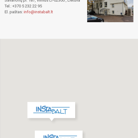
Savanorių pr. 187, Vilnius LT-02300 , Lietuva
Tel.: +370 5 232 22 95
El. paštas:
info@instabalt.lt