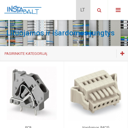
Lituojamos ir išardomos jungtys
PASIRINKITE KATEGORIJĄ:
Gnybtai montuojami ant DIN35
Instaliaciniai
Lituojamos ir išardomos jungtys
Įrankiai
Priedai
PCB
Išardomos (MCS)