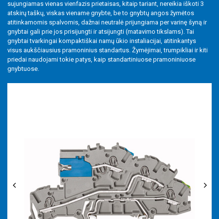
sujungiamas vienas vienfazis prietaisas, kitaip tariant, nereikia iškoti 3
Lituojamos ir išardomos jungtys
atskirų taškų, viskas viename gnybte, be to gnybtų angos žymėtos
atitinkamomis spalvomis, dažnai neutralė prijungiama per varinę šyną ir
Įrankiai
gnybtai gali prie jos prisijungti ir atsijungti (matavimo tikslams). Tai
gnybtai tvarkingai kompaktiškai namų ūkio instaliacijai, atitinkantys
Priedai
visus aukščiausius pramoninius standartus. Žymėjimai, trumpikliai ir kiti
priedai naudojami tokie patys, kaip standartiniuose pramoniniuose
gnybtuose.