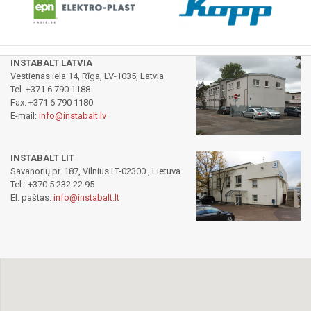
INSTABALT LATVIA
Vestienas iela 14, Rīga, LV-1035, Latvia
Tel. +371 6 790 1188
Fax. +371 6 790 1180
E-mail:
info@instabalt.lv
INSTABALT LIT
Savanorių pr. 187, Vilnius LT-02300 , Lietuva
Tel.: +370 5 232 22 95
El. paštas:
info@instabalt.lt