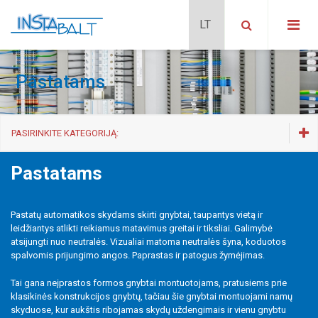
Pastatams
PASIRINKITE KATEGORIJĄ:
Gnybtai montuojami ant DIN35
Pastatams
Naujos kartos TopJob S
Kištukinė sistema X COM
Pastatų automatikos skydams skirti gnybtai, taupantys vietą ir
Pastatams
leidžiantys atlikti reikiamus matavimus greitai ir tiksliai. Galimybė
Miniatiūriniai
atsijungti nuo neutralės. Vizualiai matoma neutralės šyna, koduotos
Didelės kvadratūros
spalvomis prijungimo angos. Paprastas ir patogus žymėjimas.
Specializuoti
Tai gana neįprastos formos gnybtai montuotojams, pratusiems prie
Priedai
klasikinės konstrukcijos gnybtų, tačiau šie gnybtai montuojami namų
Instaliaciniai
skyduose, kur aukštis ribojamas skydų uždengimais ir vienu gnybtu