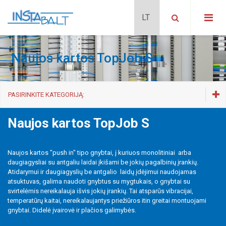
Naujos kartos TopJob S
PASIRINKITE KATEGORIJĄ:
Gnybtai montuojami ant DIN35
Naujos kartos TopJob S
Naujos kartos TopJob S
Kištukinė sistema X COM
Naujos kartos "push in" tipo gnybtai, į kuriuos monolitiniai arba
Pastatams
daugiagysliai su antgaliu laidai įkišami be jokių pagalbinių įrankių.
Miniatiūriniai
Atidarymui ir daugiagyslių be antgalio laidų įdėjimui naudojamas
Didelės kvadratūros
atsuktuvas, galima naudoti gnybtus su mygtukais, o gnybtai su
svirtelėmis nereikalauja išvis jokių įrankių. Tai atsparūs vibracijai,
Specializuoti
temperatūrų kaitai, nereikalaujantys priežiūros itin greitai montuojami
Priedai
gnybtai. Didelė įvairovė ir plačios galimybės.
Instaliaciniai