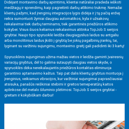
Didėjant montavimo darbų apimtims, klientai natūraliai pradeda ieškoti
Lituojamos ir išardomos jungtys
medžiagų ir sprendimų, kaip pagreitinti darbų atlikimo trukmę. Nemažai
klientų pažymi, kad įrenginių integracijos lygis didėja ir į tą pačią erdvę
Įrankiai
reikia sumontuoti žymiai daugiau automatikos, kyla ir užsakovų
reikalavimai tiek darbų terminams, tiek garantinės priežiūros atlikimo
Priedai
kokybei. Visus šiuos keliamus reikalavimus atitinka TopJob S serijos
gnybtai. Naujo tipo spyruoklė leidžia daugiagyslius laidus su antgaliu
arba monolitinius laidus įkišti į gnybtą be jokių pagalbinių įrankių, tai,
lyginant su varžtiniu sujungimu, montavimo greitį gali padidinti iki 3 kartų!
Spyruoklinis sujungimas užima mažiau vietos ir leidžia gaminti įvairesnių
variacijų gnybtus, dėl to galima sutaupyti daugiau vietos skyde, o
spyruoklės dėka nereikalaujantis priežiūros kontaktas eliminuoja
garantinio aptarnavimo kaštus. Taip pat dalis klientų gnybtus montuoja į
įrenginius, veikiamus vibracijos, kur varžtiniai sujungimai paprasčiausiai
atsisuka, panašūs reiškiniai stebimi ir greitos temeperatūrų kaitos
aplinkose dėl metalo šiluminio plėtimosi. TopJob S serijos gnybtai -
greitam ir kokybiškam darbui!