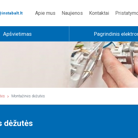
Apie mus
Naujienos
Kontaktai
Pristatym
instabalt.lt
Apšvietimas
Pagrindinis elektro
tės
Montažinės dėžutės
s dėžutės