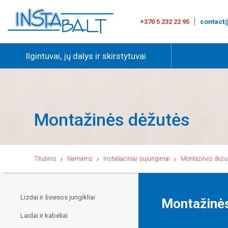
+370 5 232 22 95
contact@
Ilgintuvai, jų dalys ir skirstytuvai
Montažinės dėžutės
Titulinis
Namams
Instaliaciniai sujungimai
Montažinės dėžu
Lizdai ir šviesos jungikliai
Montažinė
Laidai ir kabeliai