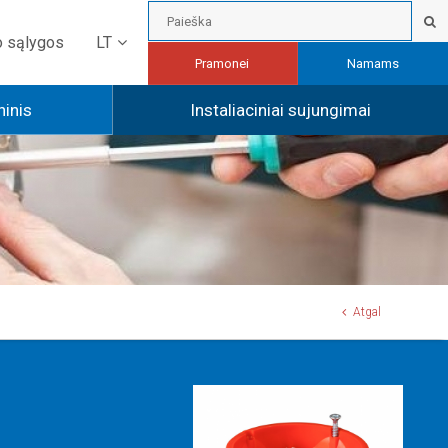
LT
o sąlygos
Pramonei
Namams
ninis
Instaliaciniai sujungimai
Atgal