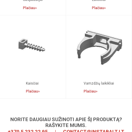
Plačiau»
Plačiau»
Jungtys
Montažinės dėžutės
Kaisčiai
Vamzdžių laikikliai
Plačiau»
Plačiau»
NORITE DAUGIAU SUŽINOTI APIE ŠĮ PRODUKTĄ?
RAŠYKITE MUMS.
+370 5 232 22 95
|
CONTACT@INSTABALT.LT