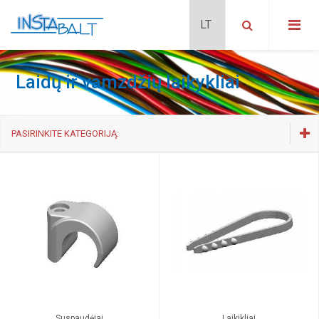
Laidų ir vamzdžių laikykliai
PASIRINKITE KATEGORIJĄ:
Lizdai ir šviesos jungikliai
Laidai ir kabeliai
Laidų ir vamzdžių laikykliai
Kabelių kanalų sistema
Paskirstymo skydai
Automatiniai saugikliai
Elektros lizdai ir jungikliai
Suspaudėjai
Laikikliai