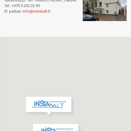
Savanorių pr. 187, Vilnius LT-02300 , Lietuva
Tel.: +370 5 232 22 95
El. paštas:
info@instabalt.lt