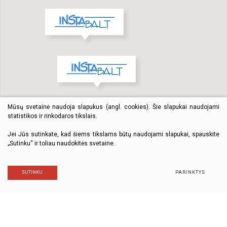
Mūsų svetainė naudoja slapukus (angl. cookies). Šie slapukai naudojami
statistikos ir rinkodaros tikslais.
Jei Jūs sutinkate, kad šiems tikslams būtų naudojami slapukai, spauskite
„Sutinku“ ir toliau naudokitės svetaine.
SUTINKU
PARINKTYS
© 2018 Visos teisės saugomos. Sprendimas: TEXUS
Duomenų apsauga