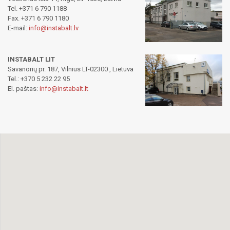
Tel. +371 6 790 1188
Fax. +371 6 790 1180
E-mail:
info@instabalt.lv
INSTABALT LIT
Savanorių pr. 187, Vilnius LT-02300 , Lietuva
Tel.: +370 5 232 22 95
El. paštas:
info@instabalt.lt