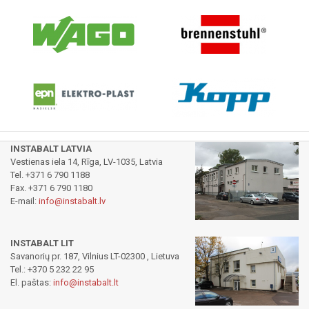
INSTABALT LATVIA
Vestienas iela 14, Rīga, LV-1035, Latvia
Tel. +371 6 790 1188
Fax. +371 6 790 1180
E-mail:
info@instabalt.lv
INSTABALT LIT
Savanorių pr. 187, Vilnius LT-02300 , Lietuva
Tel.: +370 5 232 22 95
El. paštas:
info@instabalt.lt