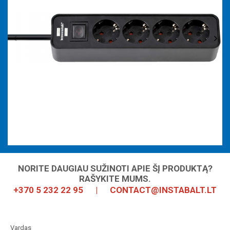
Comfort-Line
Super-Solid
Desktop Power
Tower Power
Ecolor
Bremounta
Ruloniniai ilgintuvai
NORITE DAUGIAU SUŽINOTI APIE ŠĮ PRODUKTĄ?
RAŠYKITE MUMS.
+370 5 232 22 95
|
CONTACT@INSTABALT.LT