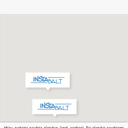
Mūsų svetainė naudoja slapukus (angl. cookies). Šie slapukai naudojami