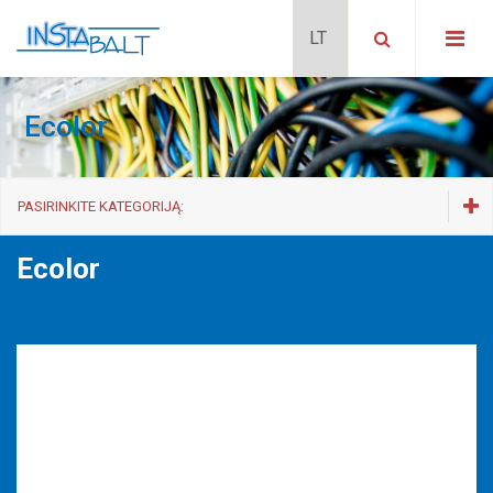
Ecolor
PASIRINKITE KATEGORIJĄ:
Ilgintuvai su rite
Ecolor
Elektros skirstytuvai
Buitiniai ilgintuvai
Premium-Line
ECO-Line
Premium-Alu-Line
HUGO
Primera-Line