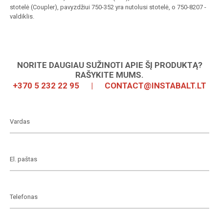
stotelė (Coupler), pavyzdžiui 750-352 yra nutolusi stotelė, o 750-8207 -
valdiklis.
NORITE DAUGIAU SUŽINOTI APIE ŠĮ PRODUKTĄ?
RAŠYKITE MUMS.
+370 5 232 22 95
|
CONTACT@INSTABALT.LT