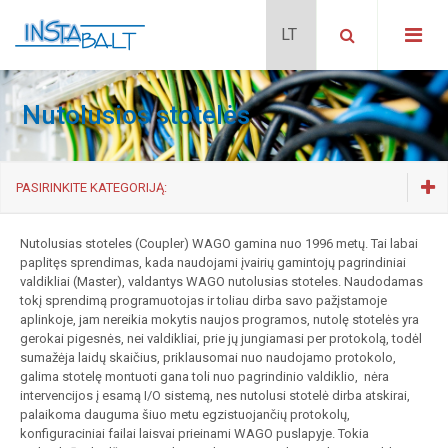
Nutolusios stotelės
PASIRINKITE KATEGORIJĄ:
I/O sistema
Nutolusias stoteles (Coupler) WAGO gamina nuo 1996 metų. Tai labai
Valdikliai (PLC)
paplitęs sprendimas, kada naudojami įvairių gamintojų pagrindiniai
valdikliai (Master), valdantys WAGO nutolusias stoteles. Naudodamas
Nutolusios stotelės
tokį sprendimą programuotojas ir toliau dirba savo pažįstamoje
Ektremalioms sąlygoms (XTR)
aplinkoje, jam nereikia mokytis naujos programos, nutolę stotelės yra
Radijo ryšio sprendimai
gerokai pigesnės, nei valdikliai, prie jų jungiamasi per protokolą, todėl
sumažėja laidų skaičius, priklausomai nuo naudojamo protokolo,
Valdymo panelės
galima stotelę montuoti gana toli nuo pagrindinio valdiklio, nėra
intervencijos į esamą I/O sistemą, nes nutolusi stotelė dirba atskirai,
Maitinimo šaltiniai
palaikoma dauguma šiuo metu egzistuojančių protokolų,
konfiguraciniai failai laisvai prieinami WAGO puslapyje. Tokia
Pramoniniai tinklo skirstytuvai