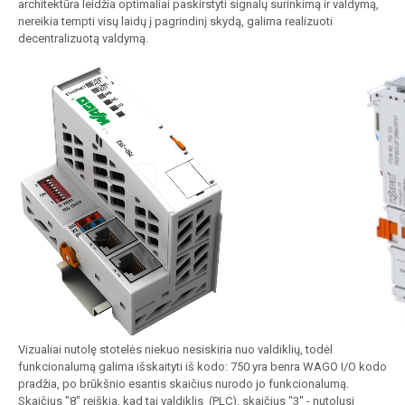
architektūra leidžia optimaliai paskirstyti signalų surinkimą ir valdymą,
GSM/GPRS funkciniai modemai
nereikia tempti visų laidų į pagrindinį skydą, galima realizuoti
decentralizuotą valdymą.
IP65 skydai
Specializuoti produktai
Programos
Vizualiai nutolę stotelės niekuo nesiskiria nuo valdiklių, todėl
funkcionalumą galima išskaityti iš kodo: 750 yra benra WAGO I/O kodo
pradžia, po brūkšnio esantis skaičius nurodo jo funkcionalumą.
Skaičius "8" reiškia, kad tai valdiklis (PLC), skaičius "3" - nutolusi