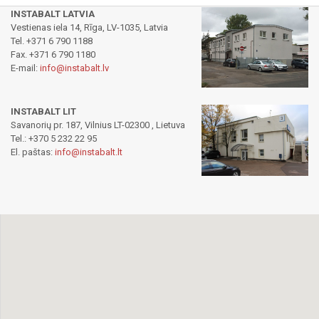
INSTABALT LATVIA
Vestienas iela 14, Rīga, LV-1035, Latvia
Tel. +371 6 790 1188
Fax. +371 6 790 1180
E-mail:
info@instabalt.lv
INSTABALT LIT
Savanorių pr. 187, Vilnius LT-02300 , Lietuva
Tel.: +370 5 232 22 95
El. paštas:
info@instabalt.lt