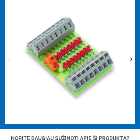
Komponentų moduliai
Kitų funkcijų elementai
Tušti korpusai
NORITE DAUGIAU SUŽINOTI APIE ŠĮ PRODUKTĄ?