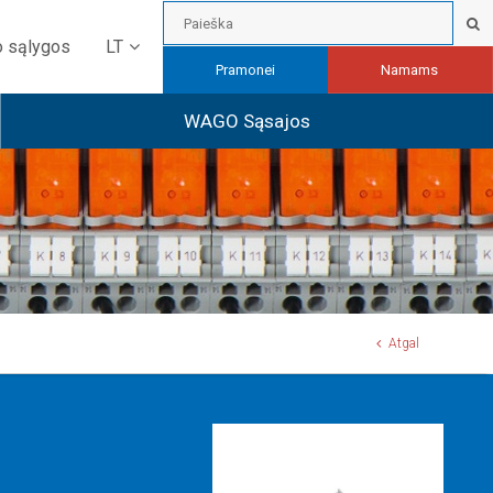
LT
o sąlygos
Pramonei
Namams
WAGO Sąsajos
Atgal