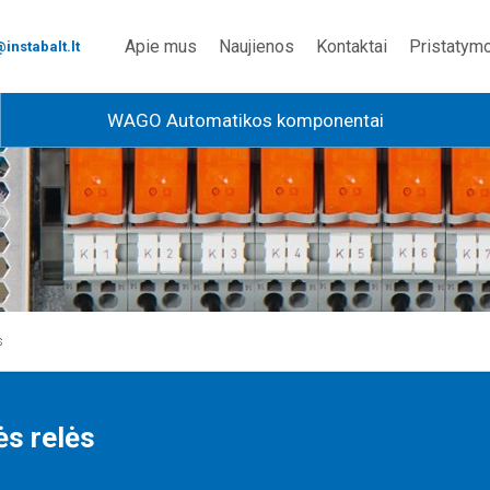
Apie mus
Naujienos
Kontaktai
Pristatym
instabalt.lt
WAGO Automatikos komponentai
s
ės relės