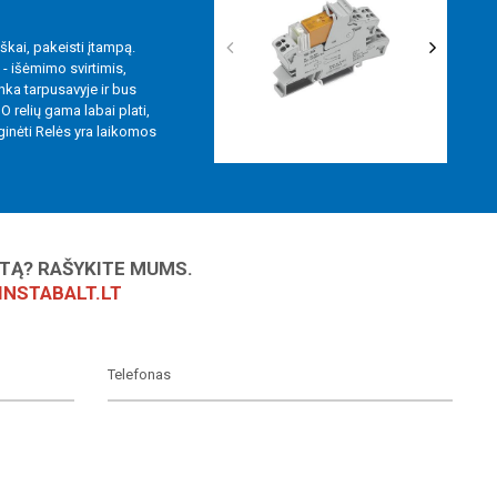
škai, pakeisti įtampą.
- išėmimo svirtimis,
inka tarpusavyje ir bus
O relių gama labai plati,
ginėti Relės yra laikomos
KTĄ? RAŠYKITE MUMS.
NSTABALT.LT