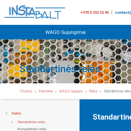
+370 5 232 22 95
contact@
WAGO Sujungimai
Standartinės relės
Titulinis
Pramonei
WAGO Sąsajos
Relės
Standartinės relė
Relės
Standartin
Standartinės relės
Kompaktinės relės