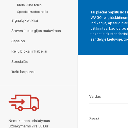
Kieto kūno relės
Specializuotos relės
Tai plačiai paplitusios
WAGO relių išskirtinum
Signalų keitikliai
indikacija, apsauginiai
užtikrintas, kad darbo 
Srovės ir energijos matavimas
tinkanti tiek standart
sandėlyje Lietuvoje, tod
Sąsajos
Relių blokai ir kabeliai
Specialūs
Tušti korpusai
Nemokamas pristatymas
Užsakymams virš 50 Eur