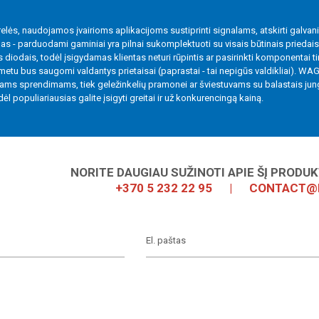
 relės, naudojamos įvairioms aplikacijoms sustiprinti signalams, atskirti galvani
as - parduodami gaminiai yra pilnai sukomplektuoti su visais būtinais priedais 
s diodais, todėl įsigydamas klientas neturi rūpintis ar pasirinkti komponentai t
metu bus saugomi valdantys prietaisai (paprastai - tai nepigūs valdikliai). WAG
iniams sprendimams, tiek geležinkelių pramonei ar šviestuvams su balastais jun
ėl populiariausias galite įsigyti greitai ir už konkurencingą kainą.
NORITE DAUGIAU SUŽINOTI APIE ŠĮ PRODU
+370 5 232 22 95
|
CONTACT@I