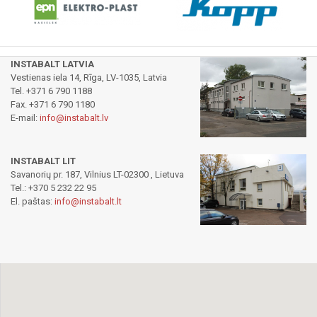
INSTABALT LATVIA
Vestienas iela 14, Rīga, LV-1035, Latvia
Tel. +371 6 790 1188
Fax. +371 6 790 1180
E-mail:
info@instabalt.lv
INSTABALT LIT
Savanorių pr. 187, Vilnius LT-02300 , Lietuva
Tel.: +370 5 232 22 95
El. paštas:
info@instabalt.lt