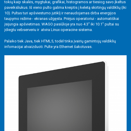
tokių kaip skalės, mygtukai, grafikai, histogramos ar tiesiog savo įkeltus
Specializuoti produktai
paveiksliukus. Iš vieno pulto galima kreiptis į keletą skirtingų valdiklių (iki
10). Pultas turi apšviestumo jutiklį ir nenaudojamas dirba energijos
Programos
taupymo režime - ekranas užgęsta. Priėjus operatoriui - automatiškai
įsijungia apšvietimas. WAGO pasiūloje yra nuo 4.3" iki 10.1" pultai su
įdiegtu vebserveriu ir atvira Linux operacine sistema.
Palaiko tiek Java, tiek HTML5, todėl tinka įvairių gamintojų valdiklių
infomacijai atvaizduoti. Pulte yra Ethernet šakotuvas.