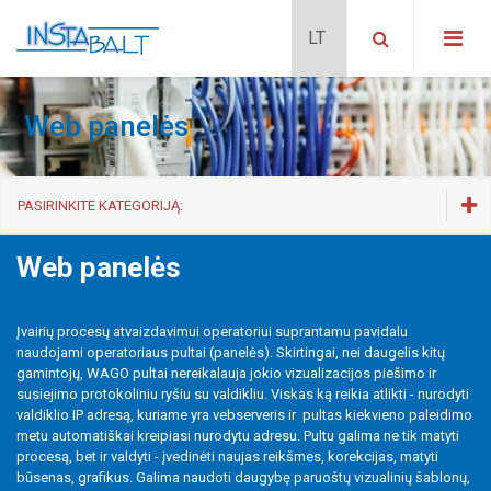
Web panelės
PASIRINKITE KATEGORIJĄ:
I/O sistema
Web panelės
Valdymo panelės
Web panelės
Įvairių procesų atvaizdavimui operatoriui suprantamu pavidalu
naudojami operatoriaus pultai (panelės). Skirtingai, nei daugelis kitų
Maitinimo šaltiniai
gamintojų, WAGO pultai nereikalauja jokio vizualizacijos piešimo ir
susiejimo protokoliniu ryšiu su valdikliu. Viskas ką reikia atlikti - nurodyti
Pramoniniai tinklo skirstytuvai
valdiklio IP adresą, kuriame yra vebserveris ir pultas kiekvieno paleidimo
metu automatiškai kreipiasi nurodytu adresu. Pultu galima ne tik matyti
GSM/GPRS funkciniai modemai
procesą, bet ir valdyti - įvedinėti naujas reikšmes, korekcijas, matyti
IP65 skydai
būsenas, grafikus. Galima naudoti daugybę paruoštų vizualinių šablonų,