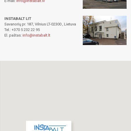
E-mail:
info@instabalt.lv
INSTABALT LIT
Savanorių pr. 187, Vilnius LT-02300 , Lietuva
Tel.: +370 5 232 22 95
El. paštas:
info@instabalt.lt