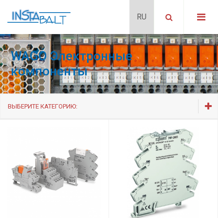
WAGO Электронные
компоненты
ВЫБЕРИТЕ КАТЕГОРИЮ:
Реле и оптопары
Преобразователи сигналов
Технология измерения тока и энергии для вычисления
энергопотребления
Интерфейсные модули
Интерфейсные модули для системной электропроводки и кабели